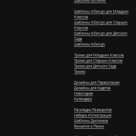
Шаблоны Фотокниг
Шаблоны InDesign для Младших
Классов
Шаблоны InDesign для Старших
Классов
Шаблоны InDesign для Детского
Сада
Шаблоны InDesign
Трюмо для Младших Классов
Трюмо для Старших Классов
Трюмо для Детского Сада
Трюмо
Дизайны для Первоклашек
Дизайны для Кадетов
Новогоднее
Календари
Раскладки Разворотов
Наборы Иллюстраций
Шаблоны Дипломов
Виньетки и Рамки