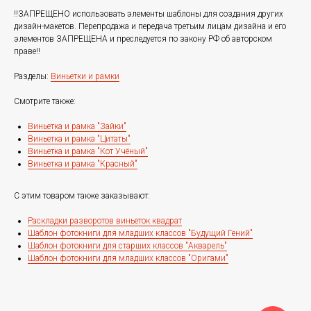
‼️ЗАПРЕЩЕНО использовать элементы шаблоны для создания других
дизайн-макетов. Перепродажа и передача третьим лицам дизайна и его
элементов ЗАПРЕЩЕНА и преследуется по закону РФ об авторском
праве‼️
Разделы:
Виньетки и рамки
Смотрите также:
Виньетка и рамка "Зайки"
Виньетка и рамка "Цитаты"
Виньетка и рамка "Кот Учёный"
Виньетка и рамка "Красный"
С этим товаром также заказывают:
Раскладки разворотов виньеток квадрат
Шаблон фотокниги для младших классов "Будущий Гений"
Шаблон фотокниги для старших классов "Акварель"
Шаблон фотокниги для младших классов "Оригами"