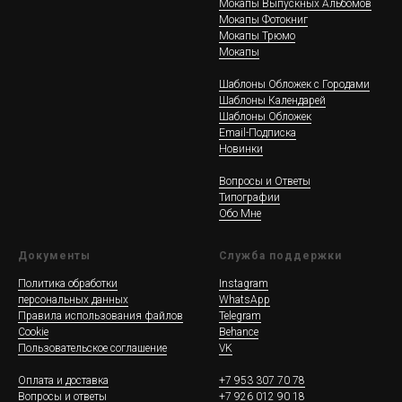
Мокапы Выпускных Альбомов
Мокапы Фотокниг
Мокапы Трюмо
Мокапы
Шаблоны Обложек c Городами
Шаблоны Календарей
Шаблоны Обложек
Email-Подписка
Новинки
Вопросы и Ответы
Типографии
Обо Мне
Документы
Служба поддержки
Политика обработки
Instagram
персональных данных
WhatsApp
Правила использования файлов
Telegram
Cookie
Behance
Пользовательское соглашение
VK
Оплата и доставка
+7 953 307 70 78
Вопросы и ответы
+7 926 012 90 18