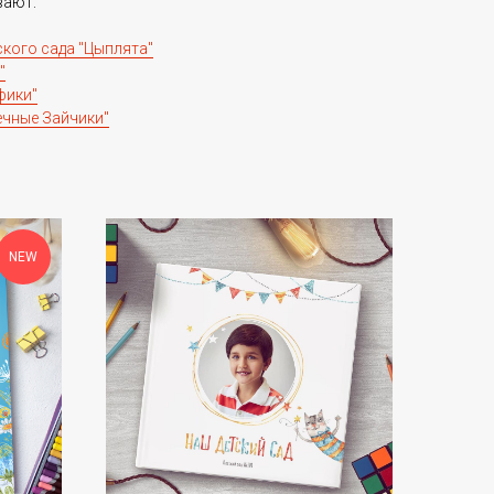
вают:
кого сада "Цыплята"
"
фики"
чные Зайчики"
NEW