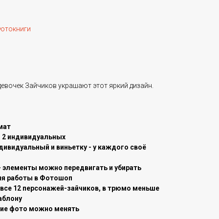
отокниги
девочек Зайчиков украшают этот яркий дизайн.
мат
и 2 индивидуальных
дивидуальный и виньетку - у каждого своё
- элементы можно передвигать и убирать
ля работы в Фотошоп
 все 12 персонажей-зайчиков, в трюмо меньше
аблону
ние фото можно менять