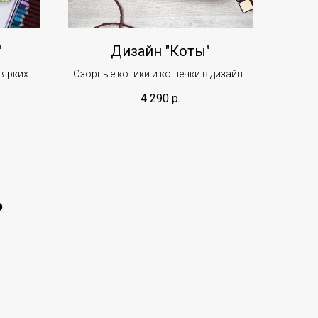
"
Дизайн "Коты"
 ярких
Озорные котики и кошечки в дизайне
альбома для детских садов
4 290
р.
️