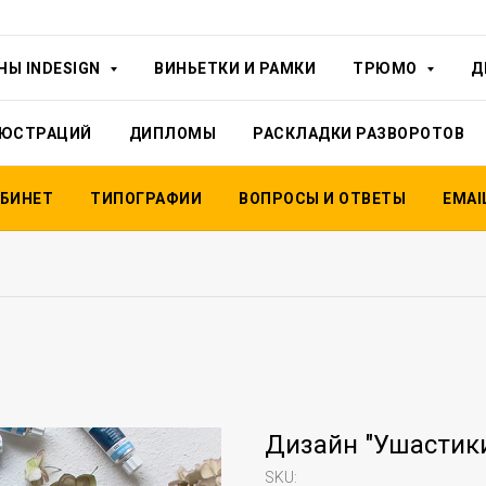
Mirramian
Ы INDESIGN
ВИНЬЕТКИ И РАМКИ
ТРЮМО
Д
Mirramian
ЛЮСТРАЦИЙ
ДИПЛОМЫ
РАСКЛАДКИ РАЗВОРОТОВ
Mirramian
БИНЕТ
ТИПОГРАФИИ
ВОПРОСЫ И ОТВЕТЫ
EMAI
Дизайн "Ушастик
SKU: