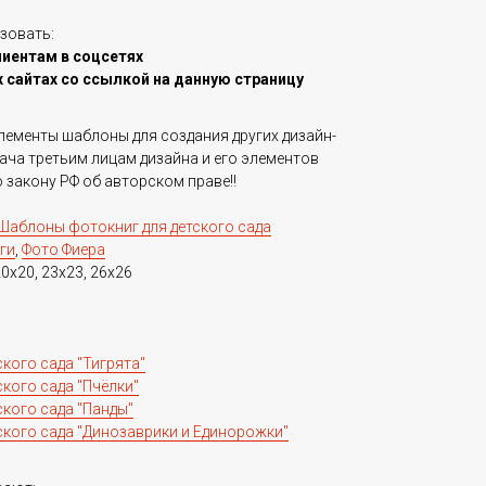
зовать:
лиентам в соцсетях
 сайтах со ссылкой на данную страницу
ементы шаблоны для создания других дизайн-
ача третьим лицам дизайна и его элементов
закону РФ об авторском праве‼️
Шаблоны фотокниг для детского сада
ги
,
Фото Фиера
0x20, 23x23, 26x26
кого сада "Тигрята"
кого сада "Пчёлки"
кого сада "Панды"
ского сада "Динозаврики и Единорожки"