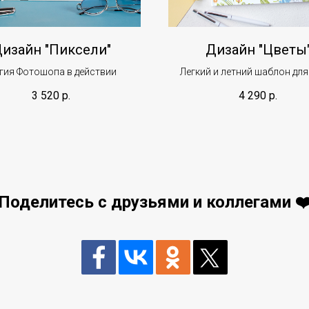
изайн "Пиксели"
Дизайн "Цветы
гия Фотошопа в действии
Легкий и летний шаблон для
фото
3 520
р.
4 290
р.
Поделитесь с друзьями и коллегами ❤