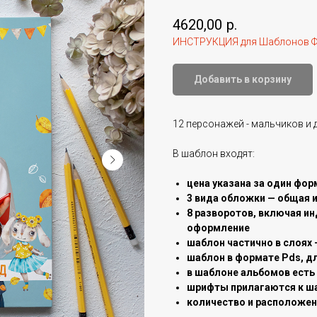
4620,00
р.
ИНСТРУКЦИЯ для Шаблонов Ф
Добавить в корзину
12 персонажей - мальчиков и 
В шаблон входят:
цена указана за один фор
3 вида обложки — общая 
8 разворотов, включая ин
оформление
шаблон частично в слоях 
шаблон в формате Pds, д
в шаблоне альбомов есть
шрифты прилагаются к ш
количество и расположе