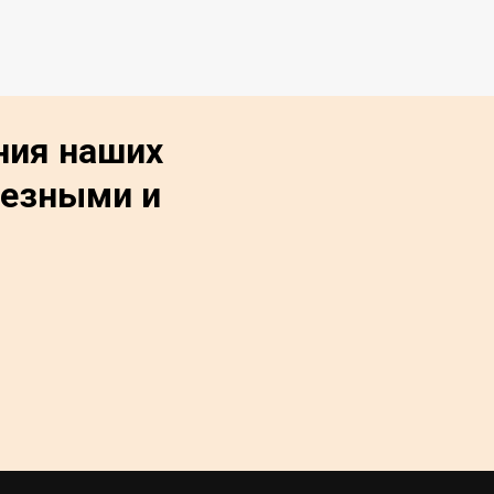
ния наших
лезными и