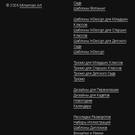
Сада
© 2026
Mirramian.Art
Шаблоны Фотокниг
Шаблоны InDesign для Младших
Классов
Шаблоны InDesign для Старших
Классов
Шаблоны InDesign для Детского
Сада
Шаблоны InDesign
Трюмо для Младших Классов
Трюмо для Старших Классов
Трюмо для Детского Сада
Трюмо
Дизайны для Первоклашек
Дизайны для Кадетов
Новогоднее
Календари
Раскладки Разворотов
Наборы Иллюстраций
Шаблоны Дипломов
Виньетки и Рамки