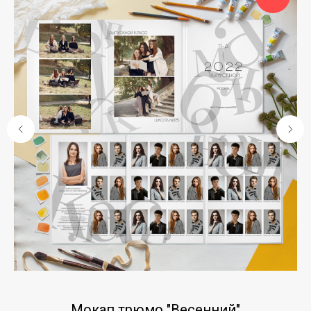
Мокап трюмо "Весенний"