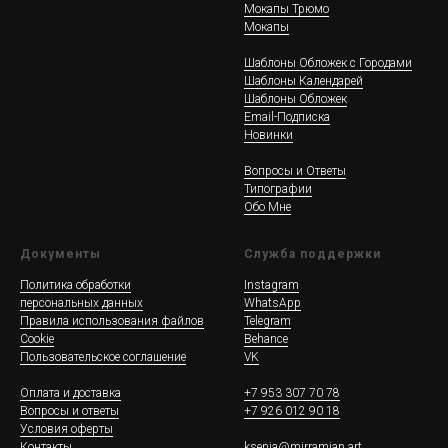
Мокапы Трюмо
Мокапы
Шаблоны Обложек c Городами
Шаблоны Календарей
Шаблоны Обложек
Email-Подписка
Новинки
Вопросы и Ответы
Типографии
Обо Мне
Документы
Служба поддержки
Политика обработки
Instagram
персональных данных
WhatsApp
Правила использования файлов
Telegram
Cookie
Behance
Пользовательское соглашение
VK
Оплата и доставка
+7 953 307 70 78
Вопросы и ответы
+7 926 012 90 18
Условия оферты
Контакты
ksenia@mirramian.art