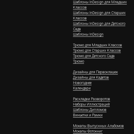
Шаблоны InDesign для Младших
Классов
Шаблоны InDesign для Старших
Классов
Шаблоны InDesign для Детского
Сада
Шаблоны InDesign
Трюмо для Младших Классов
Трюмо для Старших Классов
Трюмо для Детского Сада
Трюмо
Дизайны для Первоклашек
Дизайны для Кадетов
Новогоднее
Календари
Раскладки Разворотов
Наборы Иллюстраций
Шаблоны Дипломов
Виньетки и Рамки
Мокапы Выпускных Альбомов
Мокапы Фотокниг