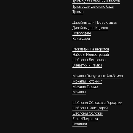
Трюмо для Старших Классов
Трюмо для Детского Сада
Трюмо
Дизайны для Первоклашек
Дизайны для Кадетов
Новогоднее
Календари
Раскладки Разворотов
Наборы Иллюстраций
Шаблоны Дипломов
Виньетки и Рамки
Мокапы Выпускных Альбомов
Мокапы Фотокниг
Мокапы Трюмо
Мокапы
Шаблоны Обложек c Городами
Шаблоны Календарей
Шаблоны Обложек
Email-Подписка
Новинки