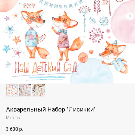
Акварельный Набор "Лисички"
Mirramian
3 630
р.