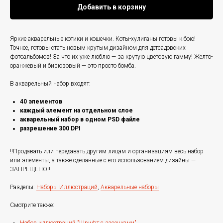
Добавить в корзину
Яркие акварельные котики и кошечки. Коты-хулиганы готовы к бою!
Точнее, готовы стать новым крутым дизайном для детсадовских
фотоальбомов! За что их уже люблю — за крутую цветовую гамму! Желто-
оранжевый и бирюзовый — это просто бомба.
В акварельный набор входят:
40 элементов
каждый элемент на отдельном слое
акварельный набор в одном PSD файле
разрешение 300 DPI
‼️Продавать или передавать другим лицам и организациям весь набор
или элементы, а также сделанные с его использованием дизайны —
ЗАПРЕЩЕНО‼️
Разделы:
Наборы Иллюстраций
,
Акварельные наборы
Смотрите также: