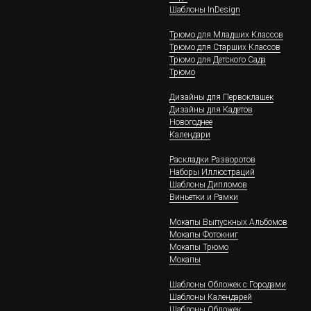
Шаблоны InDesign
Трюмо для Младших Классов
Трюмо для Старших Классов
Трюмо для Детского Сада
Трюмо
Дизайны для Первоклашек
Дизайны для Кадетов
Новогоднее
Календари
Раскладки Разворотов
Наборы Иллюстраций
Шаблоны Дипломов
Виньетки и Рамки
Мокапы Выпускных Альбомов
Мокапы Фотокниг
Мокапы Трюмо
Мокапы
Шаблоны Обложек c Городами
Шаблоны Календарей
Шаблоны Обложек