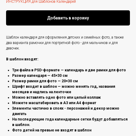
ИНСТРУКЦИЯ для Шаблонов Календарей
Добавить в корзину
Шаблон календаря для оформления детских и семейных фото, а также
два варианта рамочки для портретной фото - для мальчиков и для
девочек.
В шаблон входят:
Три файла в PSD-формате — календарь и две рамки для фото
Размер календаря — 45×30 см
Размер рамки для фото — 20×30 см
Шрифт входит в шаблон — можно менять год, названия
месяцев и надпись на ленточке
Можно вставлять одно фото или целый коллаж
Можете масштабировать в А3 или А4 формат
Элементы частично в слоях - персонажей и декор можно
двигать
На последующие года календарные сетки будут добавляться
в шаблон.
Фото детей на превью не входят в шаблон