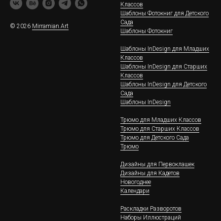
Классов
Шаблоны Фотокниг для Детского
Сада
© 2026
Mirramian.Art
Шаблоны Фотокниг
Шаблоны InDesign для Младших
Классов
Шаблоны InDesign для Старших
Классов
Шаблоны InDesign для Детского
Сада
Шаблоны InDesign
Трюмо для Младших Классов
Трюмо для Старших Классов
Трюмо для Детского Сада
Трюмо
Дизайны для Первоклашек
Дизайны для Кадетов
Новогоднее
Календари
Раскладки Разворотов
Наборы Иллюстраций